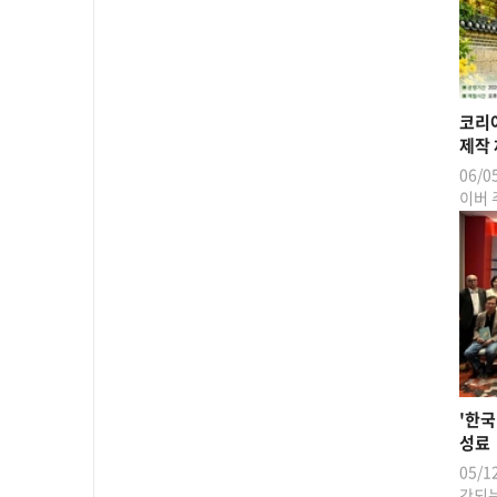
코리
제작 
06/
이버 
'한
성료
05/
간되는