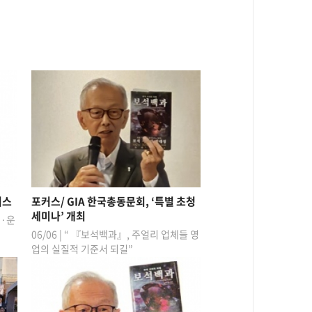
니스
포커스/ GIA 한국총동문회, ‘특별 초청
세미나’ 개최
업·운
06/06 | “ 『보석백과』, 주얼리 업체들 영
업의 실질적 기준서 되길”