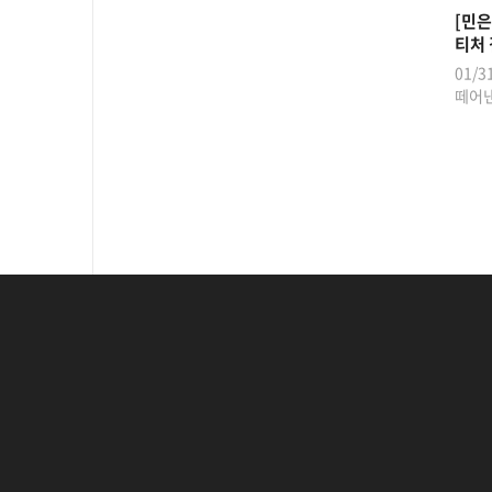
[민은
티처
01/
떼어낸