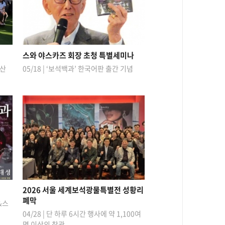
스와 야스카즈 회장 초청 특별세미나
확산
05/18 | ‘보석백과’ 한국어판 출간 기념
2026 서울 세계보석광물특별전 성황리
폐막
&스
04/28 | 단 하루 6시간 행사에 약 1,100여
명 이상의 참관