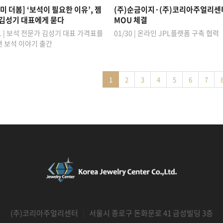
미 더봄] ‘보석이 필요한 이유’, 젬
(주)순금이지·(주)코리아주얼리센
 김성기 대표에게 묻다
MOU 체결
31 | 보석 전문가 김성기 대표 가격표를
01/30 | 온라인 JPL플랫폼 구축 협력
 보석 이야기 출간
1
2
3
4
5
6
7
(주)코리아주얼리센터
|
서울시 종로구 돈화문로 41 금성빌딩 3층