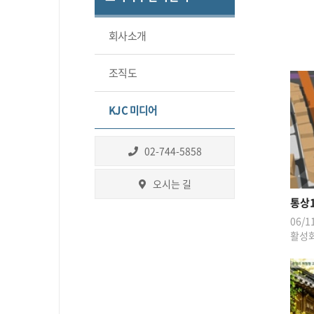
회사소개
조직도
KJC 미디어
02-744-5858
오시는 길
통상1
06/
활성화