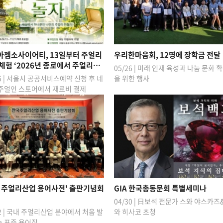
아젬소사이어티, 13일부터 주얼리
우리한마음회, 12명에 장학금 전달
체험 ‘2026년 종로에서 주얼리…
05/26 | 미래 인재 육성과 나눔 문화 
05 | 서울시 공공서비스예약 신청 후 네
을 위한 행사
주얼인 스토어에서 재료비 결제
국 주얼리산업 용어사전' 출판기념회
GIA 한국총동문회 특별세미나
04/30 | 日보석 전문가 스와 야스카즈
12 | 국내 주얼리산업 분야에서 처음 발
와 히사코 초청
 표준 용어집