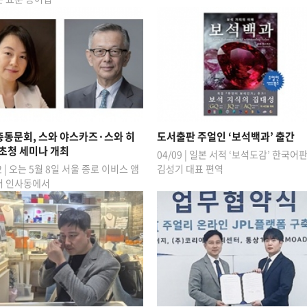
총동문회, 스와 야스카즈·스와 히
도서출판 주얼인 ‘보석백과’ 출간
초청 세미나 개최
04/09 | 일본 서적 ‘보석도감’ 한국어판.
2 | 오는 5월 8일 서울 종로 이비스 앰
김성기 대표 편역
더 인사동에서