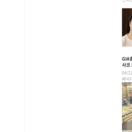
GIA
사코 
04/2
배서