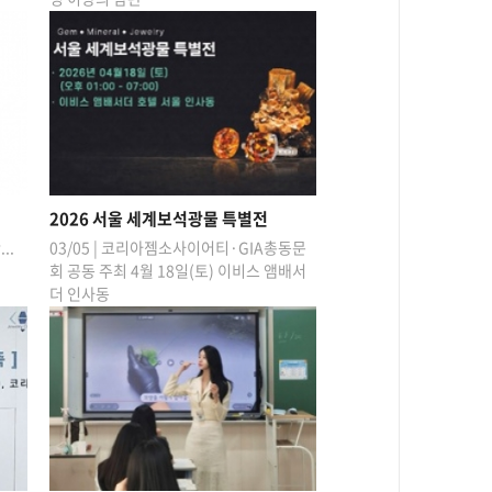
2026 서울 세계보석광물 특별전
..
03/05 | 코리아젬소사이어티·GIA총동문
회 공동 주최 4월 18일(토) 이비스 앰배서
더 인사동