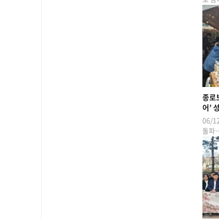
종로보
어’ 
06/1
돌파…