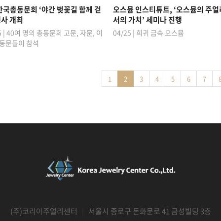
한국총동문회 ‘야간 벚꽃길 함께 걷
오스뮴 인스티튜트, ‘오스뮴의 주
행사 개최
서의 가치’ 세미나 진행
5 | 40여 명의 총동문회 고문, 자문, 이
04/25 | 희귀 금속 오스뮴
 동문들이 참석
1
2
3
4
5
6
7
(주)코리아주얼리센터
|
서울시 종로구 돈화문로 41 금성빌딩 3층