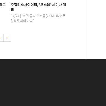
얼리로
주얼리소사이어티, ‘오스뮴’ 세미나 개
최
04/24 | ‘희귀 금속 오스뮴(OSMIUM): 주
얼리로서의 가치’
8
9