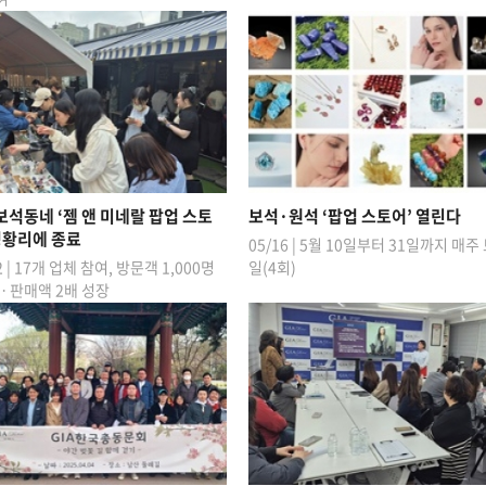
석동네 ‘젬 앤 미네랄 팝업 스토
보석·원석 ‘팝업 스토어’ 열린다
성황리에 종료
05/16 | 5월 10일부터 31일까지 매주
2 | 17개 업체 참여, 방문객 1,000명
일(4회)
 판매액 2배 성장