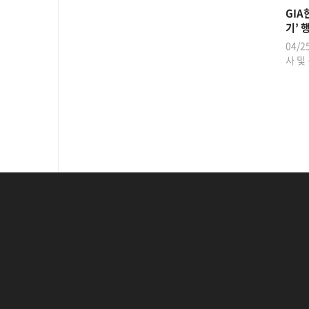
GIA
기’ 
04/2
사 및