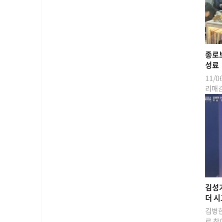
종로
성료
11/
리매
김성기
더 시
김병현
로 참