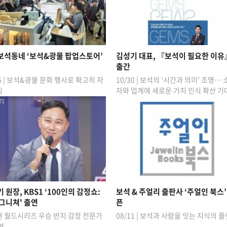
보석동네 ‘보석&광물 팝업스토어’
김성기 대표, 『보석이 필요한 이유
출간
06 | 보석&광물 문화 행사로 확고히 자
10/30 | 보석의 ‘시간과 의미’ 조명…
김
자와 업계에 새로운 가치 인식 확산 기
 원장, KBS1 ‘100인의 감정쇼:
보석 & 주얼리 출판사 ‘주얼인 북스’
그니쳐' 출연
픈
 월드시리즈 우승 반지 감정 전문가
08/11 | 보석과 사람을 잇는 지식의 
여