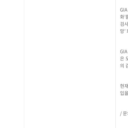
GI
화’
검사
망’
GI
은 
의 
현재
입을
/ 문
김성