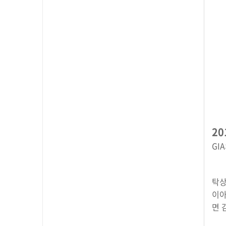
20
GI
탁상
이아
면 