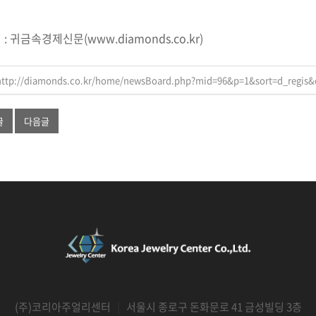
 : 귀금속경제신문(www.diamonds.co.kr)
http://diamonds.co.kr/home/newsBoard.php?mid=96&p=1&sort=d_regis
글
다음글
(주)코리아주얼리센터
|
서울시 종로구 돈화문로 41 금성빌딩 3층