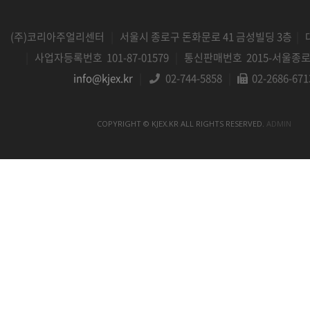
(주)코리아주얼리센터
|
서울시 종로구 돈화문로 41 금성빌딩 3층
|
|
사업자등록번호 101-87-01579
|
통신판매번호 2015-서울종로-
info@kjex.kr
|
02-744-5858
|
02-2686-671
COPYRIGHT © KJEX.KR ALL RIGHTS RESERVED.
ADMIN